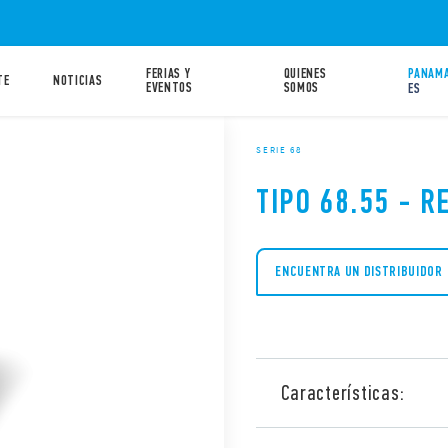
FERIAS Y
QUIENES
PANAMA
TE
NOTICIAS
EVENTOS
SOMOS
ES
SERIE 68
TIPO 68.55 - R
ENCUENTRA UN DISTRIBUIDOR
Características:
El relé de potencia Tipo 68