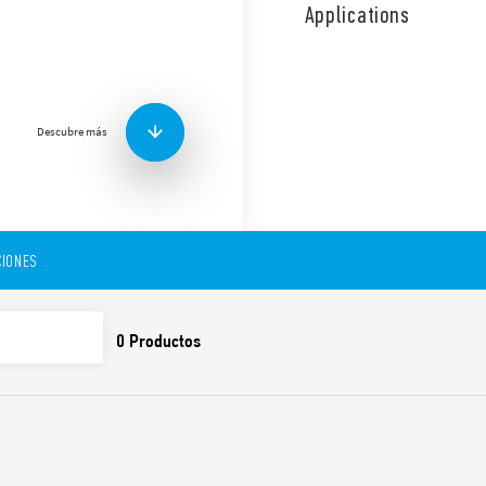
placas de circuito impreso 
Applications
como generadores eléctrico
ininterrumpida, cuadros de
estaciones de recarga de veh
Otras características:
Descubre más
4 NA 32 A + 1 NC 3 A
Separación de contacto
1, EN 62109-2
Bobina DC, con solo 7
Aislamiento reforzado 
Propio para el uso a t
IONES
Reúne las condiciones d
60335-1 (GWIT 775 °C y 
Contactos sin Cadmio