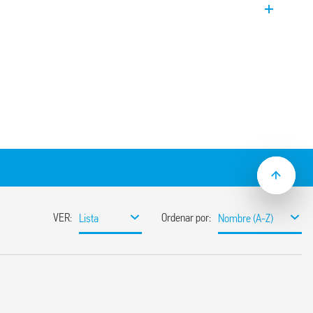
en aplicaciones con intensidades elevadas
s, fuentes de alimentación
 control de bombas, inversores y
ículos eléctricos.
s 3.6 mm, según VDE 0126-1-1, EN 62109-
00 mW de potencia de mantenimiento
entre bobina y contactos
emperatura ambiente hasta 85 °C
e resistencia al calor y al fuego según EN
GWFI 850 °C)