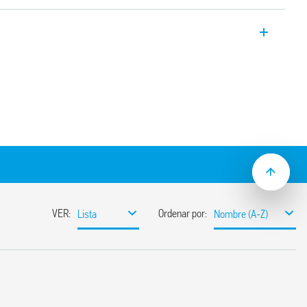
.23-4300 es adecuado para montaje en
en aplicaciones con intensidades elevadas
s, fuentes de alimentación
 control de bombas, inversores y
ículos eléctricos.
s 3.6 mm, según VDE 0126-1-1, EN 62109-
00 mW de potencia de mantenimiento
entre bobina y contactos
emperatura ambiente hasta 85 °C
e resistencia al calor y al fuego según EN
GWFI 850 °C)