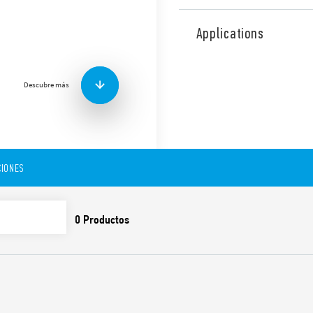
El relé de potencia Tipo 68
placas de circuito impreso 
Applications
como generadores eléctrico
ininterrumpida, cuadros de
estaciones de recarga de veh
Descubre más
Otras características:
2 NA 100 A + 1 NC 3 A
Separación de contacto
1, EN 62109-2
Bobina DC, con solo 7
IONES
Aislamiento reforzado 
Propio para el uso a t
Reúne las condiciones d
60335-1 (GWIT 775 °C y 
Contactos sin Cadmio