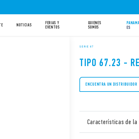
FERIAS Y
QUIENES
PANAMA
TE
NOTICIAS
EVENTOS
SOMOS
ES
SERIE 67
TIPO 67.23 - R
ENCUENTRA UN DISTRIBUIDOR
Características de la 
Relé de potencia tipo 67.23-