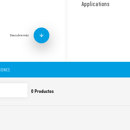
automoción 50 A 3 NO para 
Applications
contactos abiertos ≥ 3 mm.
Funciones y características:
Descubre más
Distancia entre contac
0126-1-1, EN 62109-1, E
Bobina de CC, con una 
mW
Aislamiento reforzado 
IONES
Distancia de 1,5 mm entr
impreso
Utilizable con tempera
(alimentación de la bob
(alimentación de la bo
Cumple los requisitos d
resistencia al calor y a
Contactos libres de cad
donde se requiere baja 
(para aplicaciones dond