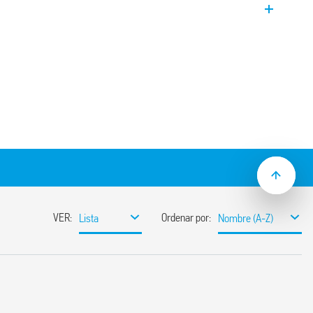
montaje en PCB, distancia entre
tos abiertos ≥ 3 mm, de acuerdo con VDE
N 62109-2
potencia de mantenimiento de solo 170
entre bobina y contactos.
e la base del relé y la placa de circuito
turas ambiente de hasta 85 ° C
ina en modo ahorro de energía) o 70 ° C
bina en modo estándar)
e la norma EN 60335-1 relativos a la
l fuego (GWIT 775 ° C y GWFI 850 ° C)
mio: Versión AgNi (para aplicaciones
resistencia de contacto), Versión AgSnO2
e hay una alta corriente de entrada)