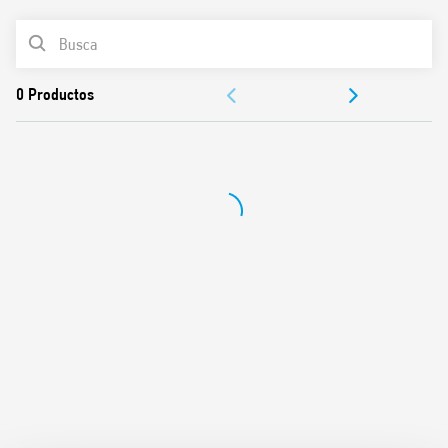
LISTA DE PRODUCTOS
Bobina de CA o bobina de CC
Se suministra con módulo de presencia de tensión y
DOCUMENTACIÓN
protección de CEM
Placa de identificación
APROBACIONES
Contactos sin cadmio
Listado UL (combinación relé / zócalo)
VÍDEO
Montaje en carril de 35 mm (EN 60715)