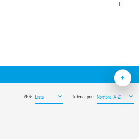
dor de la potencia de bobina. Conmutador
es iluminados sin adaptador – con
bina.
es
dmio