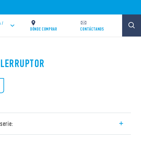
 /
DÓNDE COMPRAR
CONTÁCTANOS
TELERRUPTOR
serie:
encial común de circuito de bobina y