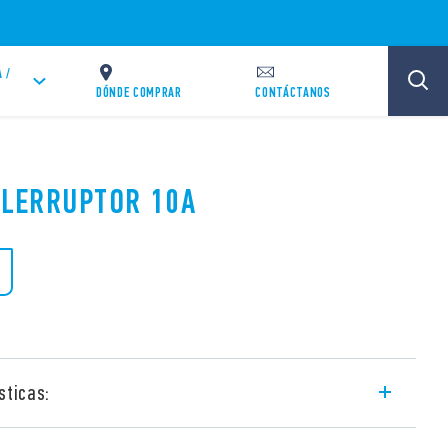
 /
DÓNDE COMPRAR
CONTÁCTANOS
TELERRUPTOR 10A
sticas:
ctromecánico con alimentación común de