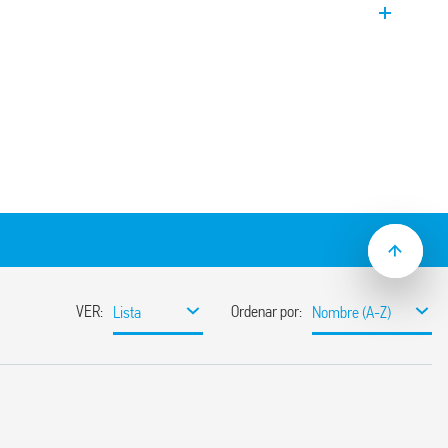
ntactos. Interruptor bipolar 2 NA, versión
de la bobina que permite la alimentación
a