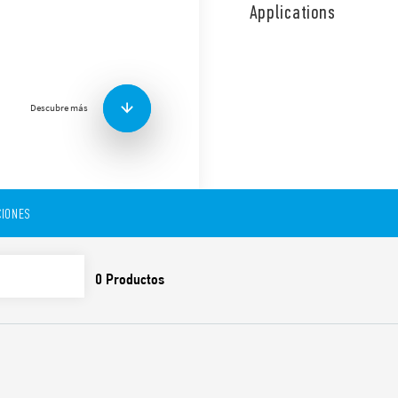
los circuitos de bobina y co
Applications
EVO. Limitador de potencia 
continua de la bobina.
Características:
Bornes de jaula
Descubre más
Bobina AC
Montaje en panel o caj
Contactos sin cadmio
Patente Italiana
IONES