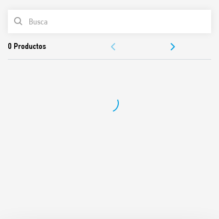
Montaje en panel o empotrado
LISTA DE PRODUCTOS
Contactos libres de cadmio
DOCUMENTACIÓN
APROBACIONES