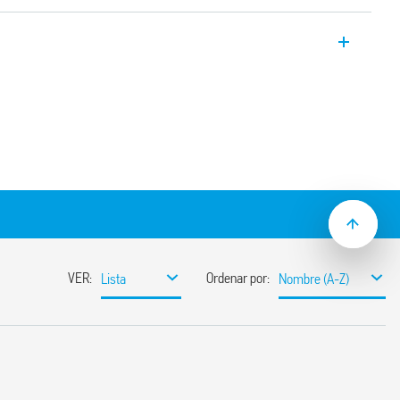
4 para cargas con altas corrientes de
2.
A y NC ≥ 3 mm, doble ruptura
 servicio continuo.
DC (con protección por varistor)
ón entre bobina y contactos (aislamiento
ndicador mecánico.
gSnO2
009 y EN 60947-4-1: 2009
mm (EN 60715)