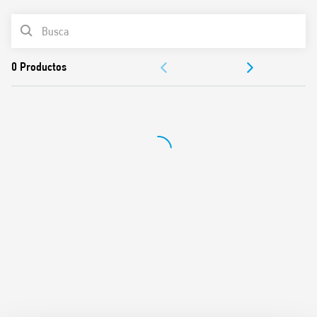
7 secuencias disponibles
LISTA DE PRODUCTOS
Bobina de CA o CC
Tarjeta de identificación
DOCUMENTACIÓN
Posibilidad de conexión con pulsadores iluminados a
través del adaptador 026.00
APROBACIONES
Contactos libres de cadmio