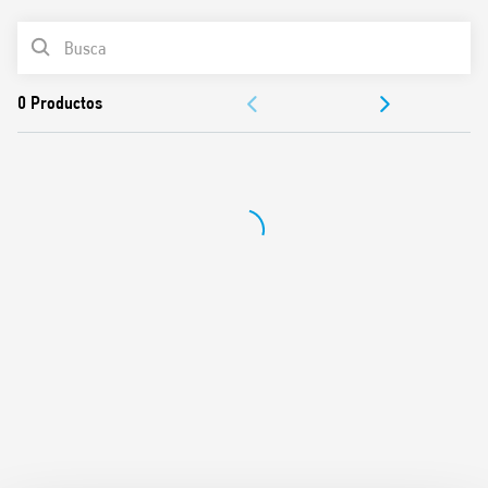
Ancho un módulo 17.4 mm
Pulsador de prueba e indicador mecánico
LISTA DE PRODUCTOS
7 secuencias disponibles
Bobina de CA o CC
DOCUMENTACIÓN
Tarjeta de identificación
Posibilidad de conexión con pulsadores iluminados a
APROBACIONES
través del adaptador 026.00
Contactos sin cadmio