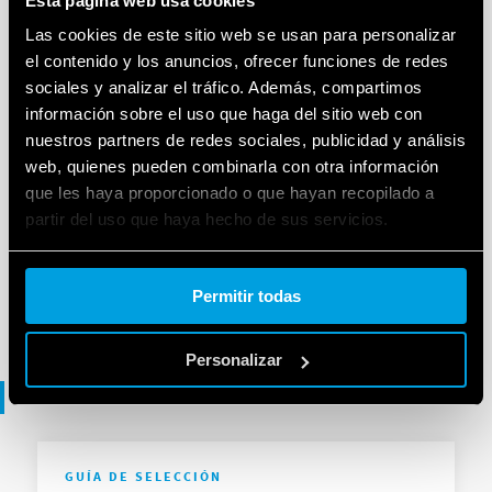
Esta página web usa cookies
FOLLETO
Las cookies de este sitio web se usan para personalizar
Soluciones para la gestión de la luz
el contenido y los anuncios, ofrecer funciones de redes
sociales y analizar el tráfico. Además, compartimos
información sobre el uso que haga del sitio web con
ES
|
|
.
PDF
nuestros partners de redes sociales, publicidad y análisis
web, quienes pueden combinarla con otra información
que les haya proporcionado o que hayan recopilado a
Lighting management
partir del uso que haya hecho de sus servicios.
Cookie policy.
Permitir todas
EN
|
5 MB
|
.
PDF
Personalizar
Guía de selección
GUÍA DE SELECCIÓN