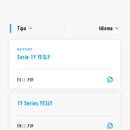
Está equipado con un LED de señalización que indica el
funcionamiento.
DOCUMENTACIÓN
APROBACIONES
Tipo
Idioma
REPORT
Serie 1Y YESLY
ES
|
|
.
PDF
1Y Series YESLY
EN
|
|
.
PDF