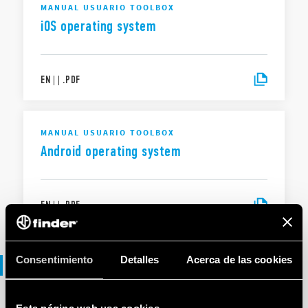
MANUAL USUARIO TOOLBOX
iOS operating system
EN
|
|
.
PDF
MANUAL USUARIO TOOLBOX
Android operating system
EN
|
|
.
PDF
Consentimiento
Detalles
Acerca de las cookies
Folleto