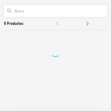
Funciones y características:
LISTA DE PRODUCTOS
2 modos de funcionamiento: día / noche
DOCUMENTACIÓN
Temperatura ajustable (+ 5 … + 37) ° C
Alimentado por batería: 3 V CC (2 baterías AAA de 1,5 V CC)
APROBACIONES
Bloqueo del dispositivo
Funciones: anticongelación / apagado / verano / invierno
Anticongelación ajustable (+ 2 … + 8) ° C
1 contacto de salida 5 A 250 V AC
Diferencial térmico seleccionable (0.2 – 0.5) ° C