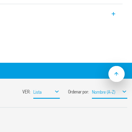
esencia tipo 18.51, versión estándar,
como pasillos de hotel, oficinas, áreas
ntes.
 potencial).
ra de hasta 64 m2.
: zona de presencia adecuada para áreas
ocupantes; zona de movimiento adecuada
o actividades mayores
educido gracias a la conexión de cables
n conmutación zero crossing
 empotrado, compatibilidad con cajas de
cajas 502
 la conexión de otros productos en