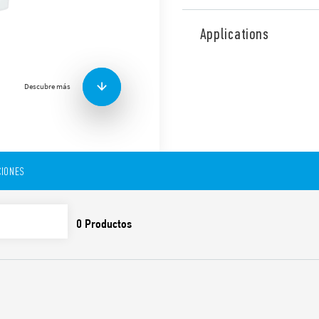
Detector de movimiento y pr
diseñado para aplicaciones 
Applications
con baja actividad de ocupa
1 NO 10 A (contacto libre de
Área de detección de 360 ​​°.
Descubre más
Funciones y características:
Amplia área de cobertu
IONES
Dos áreas de detección
con baja actividad de 
para áreas de tránsito 
Diseño moderno
Tiempo de instalación r
conbornes push-in
Un contacto NO 10 A co
Instalación en pared o
conexiones de 60 mm y 
Bornes duplicados para