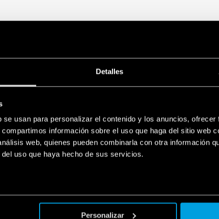
paralelo
También disponible en vers
Tipo 18.51… 0040:
Detalles
– 1 NO 10 A (contacto a
– área de detección de 36
– Variante con pulsador
contacto de salida
s
– Compensación dinámi
b se usan para personalizar el contenido y los anuncios, ofrecer
– Tiempo de instalación
s, compartimos información sobre el uso que haga del sitio web 
– Conexión de cable co
 análisis web, quienes pueden combinarla con otra información q
r del uso que haya hecho de sus servicios.
Tipo 18.51-B300:
– Aplicaciones: pasillos
actividad de ocupantes
– 1 NO 10 A (contacto li
– área de lectura de 360 ​
– Programable a través
Personalizar