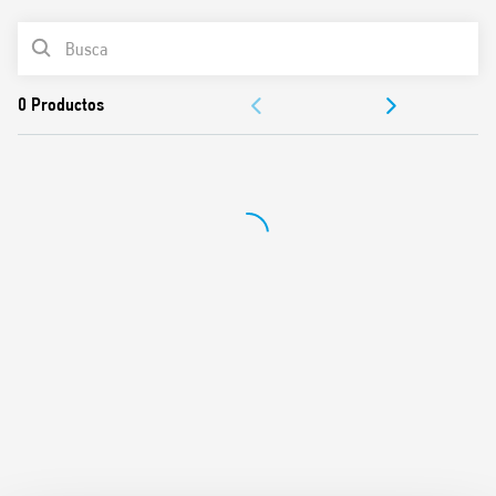
Contacto de salida conectado a potencial de red
LISTA DE PRODUCTOS
Ramaño pequeño
Equipado con sensor crepuscular y tiempo de retardo
DOCUMENTACIÓN
Retardo al apagado regulable
Se puede usar en cualquier posición para la detección de
APROBACIONES
movimiento
Amplio ángulo de detección