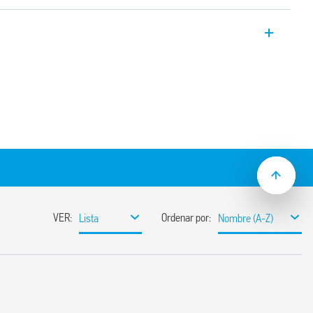
K con 2 canales KNX, método de
railing Edge configurable por ETS.
mparas LED, halógenas, CFL y
os y electromecánicos.
ada canal.
otección contra cortocircuitos.
canal a través del panel frontal.
del bus KNX
mm (EN 60715)
 superior)