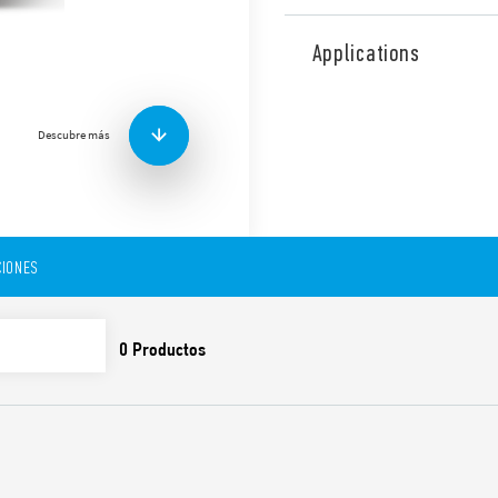
Dimmer universal tipo 15.2
regulación Leading Edge o T
Applications
Adecuado para cargas de lá
transformadores electrónic
Descubre más
Funciones y características:
2 canales de 400W
Indicadores LED para c
IONES
Protección térmica y pr
Control manual de cada 
Gestión de escenarios
Alimentación a través 
Montaje en riel de 35 
Compatible con ETS 4 (o