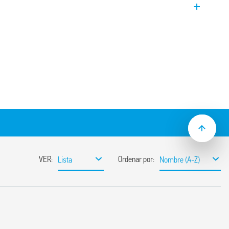
ntal. Montaje en poste o pared.
 12 A, Corte unipolar (L).
e 1 a 80 lux.
(± 20%) – (tipo 10.61)
dmio
n cadmio (fotodiodo)
incipio innovador de compensación por la
s comandadas
e funcionamiento del relé sin retardo al
ra facilitar las operaciones de ajuste por
ación de 230 y 120 V CA (50/60 Hz)