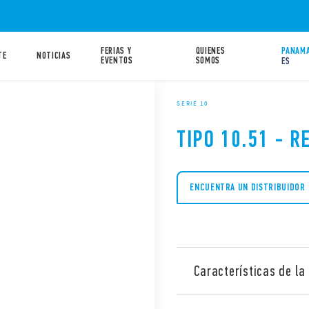
FERIAS Y
QUIENES
PANAMA
TE
NOTICIAS
EVENTOS
SOMOS
ES
SERIE 10
TIPO 10.51 - 
ENCUENTRA UN DISTRIBUIDOR
Características de la 
Relé crepuscular tipo 10.51