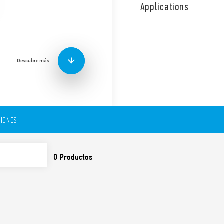
nivel de luminosidad ambie
Applications
Tamaño pequeño, salida 1 NO
Funciones y características:
Descubre más
Ajuste de sensibilidad d
Sensibilidad fija 10 lux 
Contactos libres de ca
Elemento fotosensor si
Patente italiana: al pr
IONES
influencia de las luce
Los primeros 3 ciclos d
encendido y apagado, pa
parte del instalador
Disponible para aliment