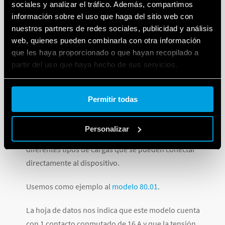
sociales y analizar el tráfico. Además, compartimos
información sobre el uso que haga del sitio web con
nuestros partners de redes sociales, publicidad y análisis
web, quienes pueden combinarla con otra información
que les haya proporcionado o que hayan recopilado a
3. CIRCUITO DE FUERZA
partir del uso que haya hecho de sus servicios.
Cookie policy.
Por último, pero no menos importante, debemos
Permitir todas
cuidar que la carga que se pretende controlar con el
temporizador no dañe sus contactos. Para esto, los
Personalizar
fabricantes indican en sus hojas de datos los
diferentes tipos de cargas que se pueden conectar
directamente al dispositivo.
Usemos como ejemplo al
modelo 80.01
.
La hoja de datos nos indica que este modelo cuenta
con 1 contacto conmutado de 16 A y que la tensión