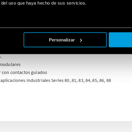
r del uso que haya hecho de sus servicios.
componentes Finder para la industria incluye relés, temporizador
s. En particular:
ED para armarios y conmutadores de iluminación
de sobretensión
Personalizar
 control de voltaje o corriente
ulos y temporizadores conformes a ATEX, como los interfaces de la 
.
 modulares
r con contactos guiados
licaciones industriales Series 80, 81, 83, 84, 85, 86, 88