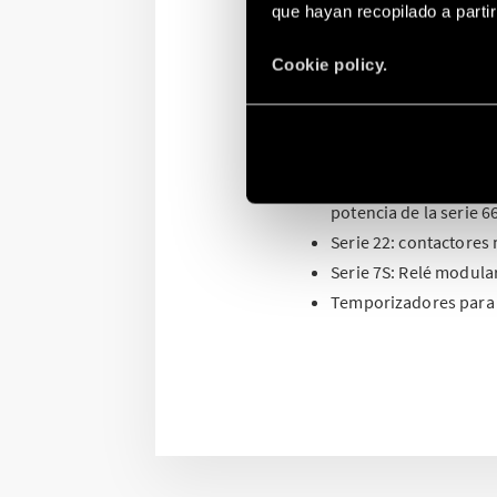
que hayan recopilado a parti
La gama de productos y 
todo tipo de aplicacione
Cookie policy.
Serie 7L: Lámparas L
Serie 7P: pararrayos 
Serie 70 – 71: Relés de
Relés, interfaces, mód
potencia de la serie 66
Serie 22: contactores
Serie 7S: Relé modula
Temporizadores para ap