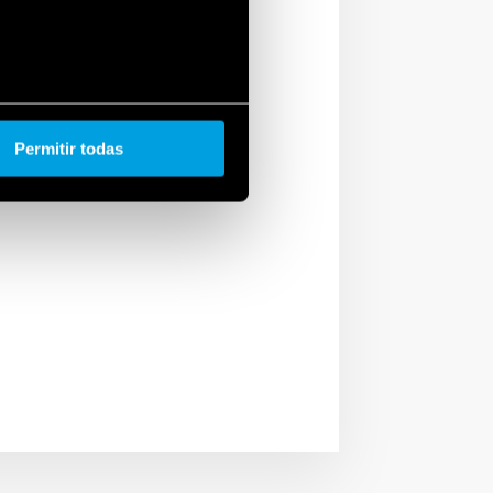
es y accesorios para
Permitir todas
serie 39 y los relés de