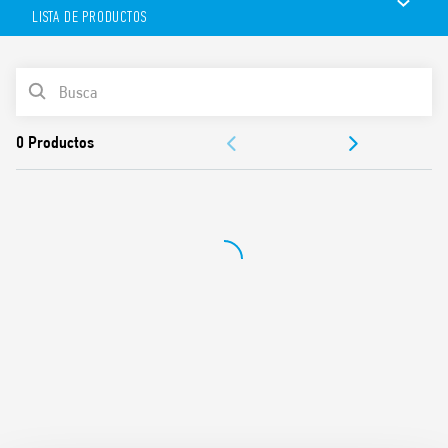
(7U.00.8.230.00×2).
LISTA DE PRODUCTOS
Versión con LED disponible.
Otras características:
LISTA DE PRODUCTOS
230 V AC (50/60 Hz)
Corriente nominal: 16A
DOCUMENTACIÓN
Ancho de 45 mm
Montaje en carril DIN de 35 mm (EN 60715)
APROBACIONES