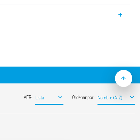
es tipo 7P.09 1 + 2 con alta capacidad de
secutiva – Aplicaciones trifásicas.
gas para instalación de N-PE en
configuración 3 + 1. Equipado con contacto
a presencia del GDT
side down mounting”. Módulos
emas de baja tensión para protección
causadas por descargas directas,
as y de maniobras
te entre las zonas LPZ 0 y LPZ 1
es de alto rendimiento y vías de chispa a
:
escarga
slamiento que elimina la corriente de fuga
 consecutiva