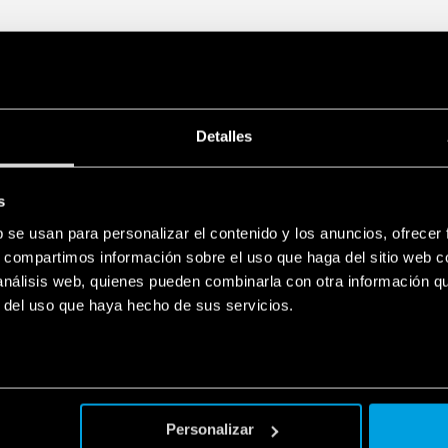
Tensión residual extr
Módulos reemplazable
Tecnología de montaje 
doble marcado de los b
del módulo reemplazabl
Indicador visual del es
Detalles
Bornes de doble tornil
Señalización con contac
presencia, funcionamie
s
Conector (07P.01) inclu
– Acordes con EN 61 64
b se usan para personalizar el contenido y los anuncios, ofrecer
– Montaje en carril de
s, compartimos información sobre el uso que haga del sitio web 
 análisis web, quienes pueden combinarla con otra información q
r del uso que haya hecho de sus servicios.
Personalizar