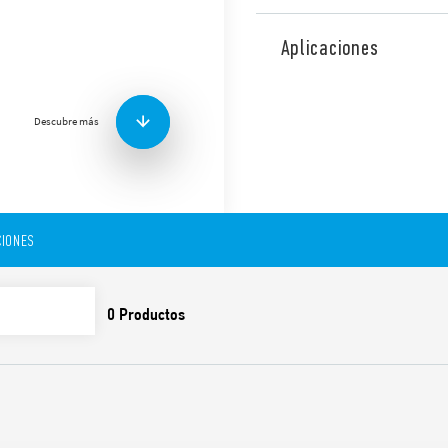
Descargador de sobretension
descarga y sin corriente con
Aplicaciones
SPD Tipo 1, vía de chispa a 
aplicaciones trifásicas, en 
de señalización remota de l
Descubre más
Tecnología de montaje “Up
reemplazables.
Funciones y características:
IONES
SPD adecuado para sist
contra sobretensiones 
sobretensiones inducid
Para instalar en el lími
Combinación de varistor
gas (GDT) que aseguran
– altas corrientes de d
– alta resistencia de ai
– ausencia de corriente