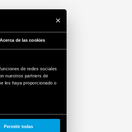
emadamente baja
s
“Upside down mounting” (gracias al
ornes y al nuevo sistema de retención
e que permite su inversión)
tado del varistor: funciona / a reemplazar
Acerca de las cookies
lo
to remoto del estado del varistor:
nto, a reemplazar.
ido en el paquete
3-11
 funciones de redes sociales
 35 mm (EN 60715), 36 mm por polo
con nuestros partners de
ue les haya proporcionado o
Permitir todas