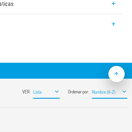
sticas:
r indoor use.