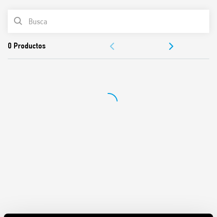
Bobina de AC o DC
LISTA DE PRODUCTOS
Variante compatible con ATEX/HazLoc Ex nC
DOCUMENTACIÓN
APROBACIONES