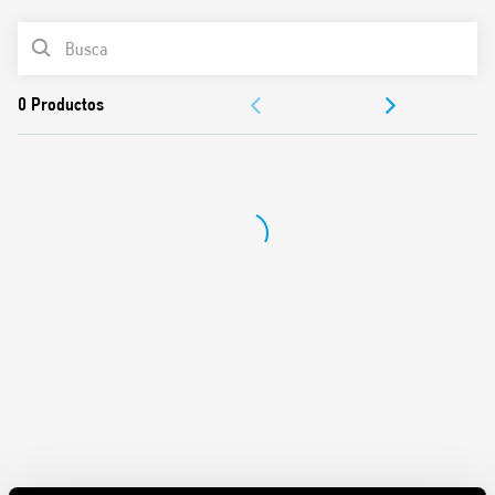
Variante con contactos libres de cadmio
LISTA DE PRODUCTOS
Variante compatible con ATEX/HazLoc Ex nC
DOCUMENTACIÓN
APROBACIONES