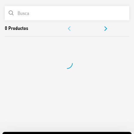
Montaje en panel o caja
LISTA DE PRODUCTOS
Contactos sin cadmio
Patente Italiana
DOCUMENTACIÓN
APROBACIONES