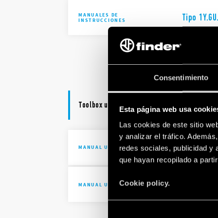
MANUALES DE
Tipo 1Y.GU
INSTRUCCIONES
Type 1Y.GU
Consentimiento
Toolbox user manual
Esta página web usa cookie
Las cookies de este sitio we
y analizar el tráfico. Ademá
iOS opera
redes sociales, publicidad y
MANUAL USUARIO TOOLBOX
que hayan recopilado a parti
Android o
Cookie policy.
MANUAL USUARIO TOOLBOX