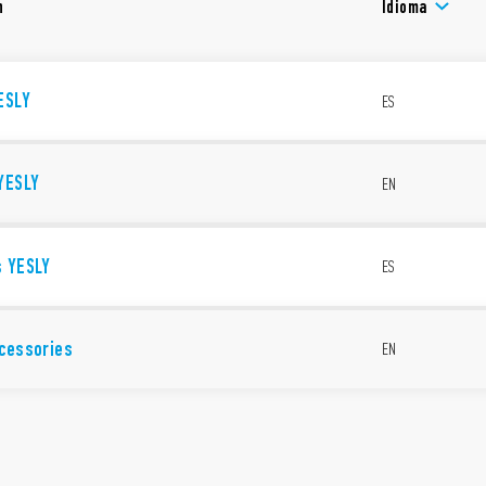
n
Idioma
ESLY
ES
YESLY
EN
s YESLY
ES
ccessories
EN