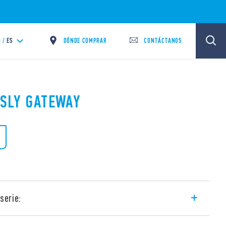
DÓNDE COMPRAR
CONTÁCTANOS
 /
ES
ESLY GATEWAY
serie:
rolar su sistema YESLY de forma remota,