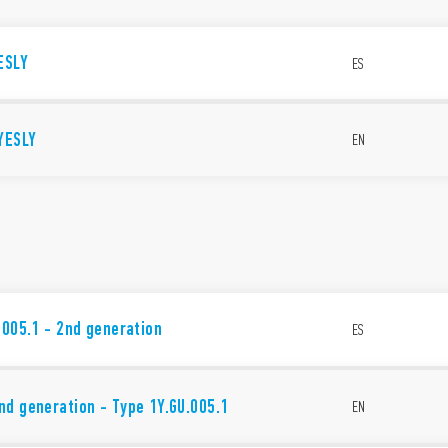
ESLY
ES
YESLY
EN
.005.1 - 2nd generation
ES
d generation - Type 1Y.GU.005.1
EN