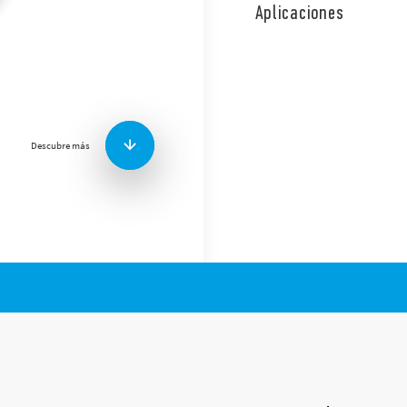
desde cualquier lugar del 
Aplicaciones
olvidadas o persianas abiert
estado de las luces.Además
su sistema incluso con la vo
GOOGLE ASSISTANT y AMAZO
Google, baja las persianas”o
controlar todos tus disposi
rutinas, junto con otros ser
Descubre más
voz.El GATEWAY se conecta a
router doméstico. En caso de
trabajando al estar conecta
AVISO DE PRIVACIDAD DE LA LEY 
Finder S.p.A. sole proprietorship g
datos generados por sus dispositiv
derechos, cómo se generan estos da
gestionarlos, lea nuestro Aviso de 