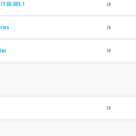
1Y.GU.005.1
EN
eries
EN
ies
EN
EN