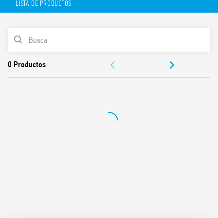
LISTA DE PRODUCTOS
Características técnicas:
1 contacto conmutado de 5A
LISTA DE PRODUCTOS
Montaje en superficie para cajas de pared de 2 o 3
módulos, o caja de pared redonda de 65 mm
DOCUMENTACIÓN
110…230 V CA
Pantalla de matriz LED
APROBACIONES