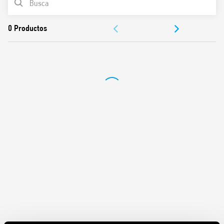
Electromedicina, odontología
DOCUMENTACIÓN
APROBACIONES
VÍDEO