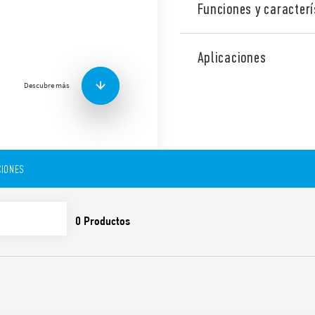
Funciones y caracterí
Fuente de alimentación con
rango de entrada Tipo 78.W2
Aplicaciones
Amplio rango de entrada, Co
ajustable entre 24-28 V.
Descubre más
Características técnicas:
• Amplio rango de entrada 
• Alta eficiencia (hasta 91%)
• Contacto auxiliar: DC OK
• Bajo consumo en espera
IONES
• Salida de tensión ajustabl
• Protección contra cortoci
automático)
• Protección térmica con a
• Pico de corriente hasta 3
• Aumento de corriente has
• Protección contra sobrete
• Cumple con EN 61010-1, U
• Uso en paralelo para inte
externo) o redundancia