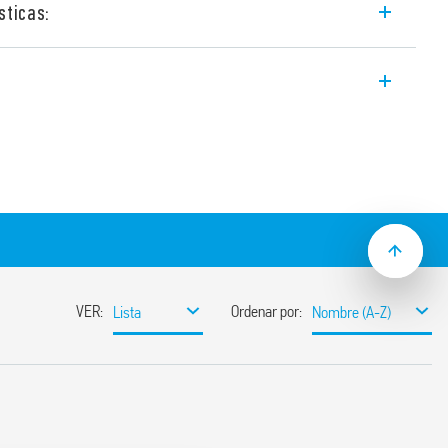
sticas:
mutada Bifásica Industrial con amplio
.1.440.2404, 24 V DC, salida 120 W,
ntacto auxiliar de estado: DC OK, Salida
monofásico y bifásico
e
rcuitos con hiccup (restablecimiento
utoapagado
0%
ta 30% durante 3 s (según versión)
nsiones: Varistor
L 61010
nsidades de carga superiores (con diodo