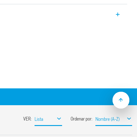
rcuito impreso y enchufable en zócalos de
 12 A en circuito impreso, 10 A con zócalo
 3.5 mm para montaje en PCB
5,3 mm para relés enchufables
500 mW)
 libres de cadmio
kV (1.2 / 50µs) entre bobina y contactos
ueba de alambre incandescente según EN
ara placa de circuito impreso, o para
5 mm (EN 60715) con bornes Push-in, de
ula
 y protección CEM de la serie 99 y
s tipo 86.30
 RT II – a prueba de flux (estándar), RT III