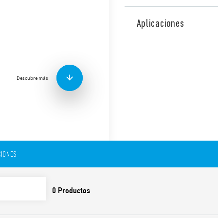
Mini relé tipo 40.51 para ci
la serie 95, 1 conmutado de
Aplicaciones
, paso de 5.0 mm.
Funciones y características:
Descubre más
Longitud del terminal
Longitud del terminal 
Bobina CC (650 mW o 
Variante con contactos
Aislamiento de 8 mm, 6 
Cumplimiento de la pr
60335-1
IONES
Zócalos de la serie 95 p
montaje en carril de 3
conexión rápida o de ja
Módulos de señalización
módulos temporizadore
Categoría de protección: