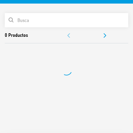
Características de la serie:
LISTA DE PRODUCTOS
Distribución rápida y fácil de la alimentación a través del
DOCUMENTACIÓN
puente de conexión en los bornes BB (Bus-Bar) a sensores
de proximidad y dispositivos de entrada
APROBACIONES
Estándar con contactos dorados, para mejorar la
compatibilidad con las señales bajas de las entradas del
VÍDEO
PLC
Listado UL (combinación relé / zócalo)
Disponible en la versión 39.71 con bornes Push-In.