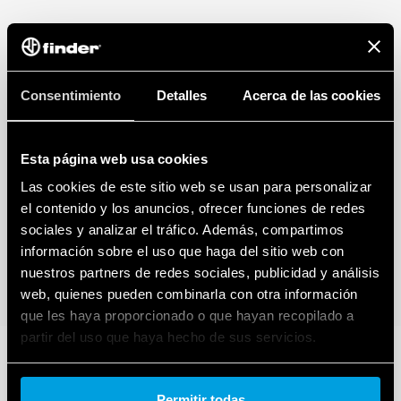
conectados. Para saber más sobre sus derechos, cómo se generan estos
datos, quién puede acceder a ellos y cómo puede gestionarlos, lea
nuestro Aviso de Privacidad de la Ley de Datos haciendo clic
aquí
.
Consentimiento
Detalles
Acerca de las cookies
Esta página web usa cookies
Las cookies de este sitio web se usan para personalizar
el contenido y los anuncios, ofrecer funciones de redes
sociales y analizar el tráfico. Además, compartimos
información sobre el uso que haga del sitio web con
nuestros partners de redes sociales, publicidad y análisis
web, quienes pueden combinarla con otra información
que les haya proporcionado o que hayan recopilado a
partir del uso que haya hecho de sus servicios.
Cookie policy.
Permitir todas