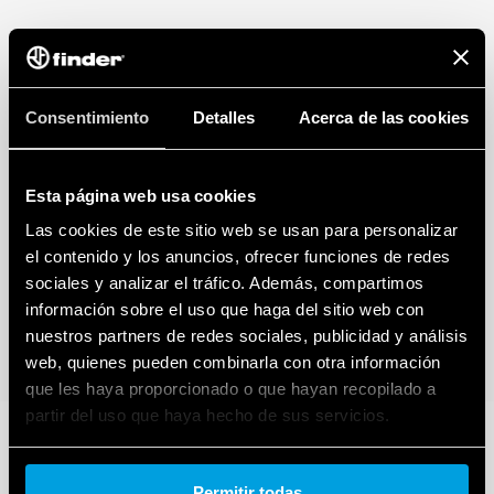
AVISO DE PRIVACIDAD DE LA LEY DE DATOS (Reglamento UE
2023/2854)
Finder S.p.A. sole proprietorship garantiza la máxima transparencia en
relación con los datos generados por sus dispositivos inteligentes
Consentimiento
Detalles
Acerca de las cookies
conectados. Para saber más sobre sus derechos, cómo se generan estos
datos, quién puede acceder a ellos y cómo puede gestionarlos, lea
nuestro Aviso de Privacidad de la Ley de Datos haciendo clic
aquí
.
Esta página web usa cookies
Las cookies de este sitio web se usan para personalizar
el contenido y los anuncios, ofrecer funciones de redes
sociales y analizar el tráfico. Además, compartimos
información sobre el uso que haga del sitio web con
nuestros partners de redes sociales, publicidad y análisis
web, quienes pueden combinarla con otra información
que les haya proporcionado o que hayan recopilado a
partir del uso que haya hecho de sus servicios.
Cookie policy.
Permitir todas