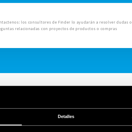
ntactenos: los consultores de Finder lo ayudarán a resolver dudas 
eguntas relacionadas con proyectos de productos o compras
Detalles