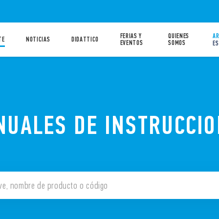
FERIAS Y
QUIENES
AR
TE
NOTICIAS
DIDATTICO
EVENTOS
SOMOS
ES
UALES DE INSTRUCCI