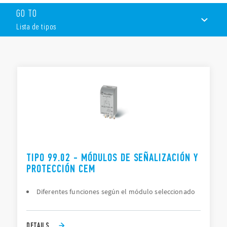
desconexión de la bobina.
GO TO
LED que indica la presencia de tensión.
Protección contra polaridad inversa aplicada a la bobina.
Lista de tipos
Circuito de supresión de corriente residual.
LISTA DE TIPOS
DOCUMENTACIÓN
APROBACIONES
TIPO 99.02 - MÓDULOS DE SEÑALIZACIÓN Y
PROTECCIÓN CEM
Diferentes funciones según el módulo seleccionado
DETAILS