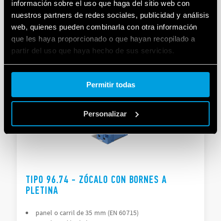
PLETINA
información sobre el uso que haga del sitio web con
nuestros partners de redes sociales, publicidad y análisis
panel o carril de 35 mm (EN 60715)
web, quienes pueden combinarla con otra información
Para los relés de la Serie 56, Tipo 56.32
que les haya proporcionado o que hayan recopilado a
partir del uso que haya hecho de sus servicios.
DETAILS
Cookie policy.
Permitir todas
Personalizar
TIPO 96.74 - ZÓCALO CON BORNES A
PLETINA
panel o carril de 35 mm (EN 60715)