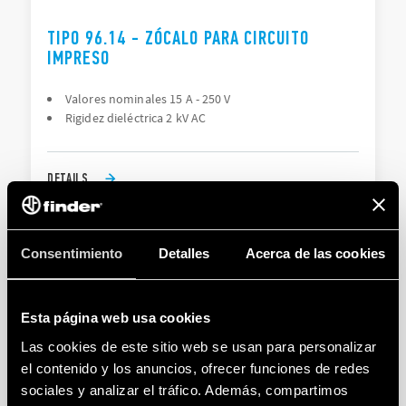
TIPO 96.14 - ZÓCALO PARA CIRCUITO
IMPRESO
Valores nominales 15 A - 250 V
Rigidez dieléctrica 2 kV AC
DETAILS
Consentimiento
Detalles
Acerca de las cookies
Esta página web usa cookies
Las cookies de este sitio web se usan para personalizar
el contenido y los anuncios, ofrecer funciones de redes
TIPO 96.72 - ZÓCALO CON BORNES A
sociales y analizar el tráfico. Además, compartimos