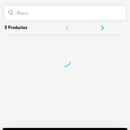
Ajuste del tiempo mediante la rueda frontal, también
LISTA DE PRODUCTOS
accesible cuando está montado
Borne para señal de mando
DOCUMENTACIÓN
Interruptores DIP para la selección de 4 escalas de tiempo
y 8 funciones
VÍDEO
Salida con portafusibles opcional
EMR y SSR: Alimentación de 12 a 24 V AC/DC
Bornes de jaula