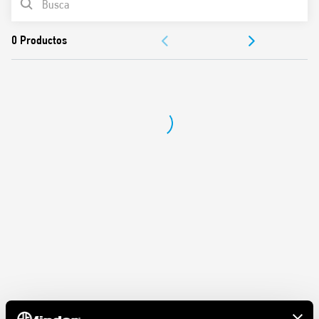
Valor nominal 10 A – 250 V
DOCUMENTACIÓN
Rigidez dieléctrica 2 kV AC
Categoría de protección IP 20
APROBACIONES
Temperatura ambiente °C –40…+70
Par de apriete Nm 0.8