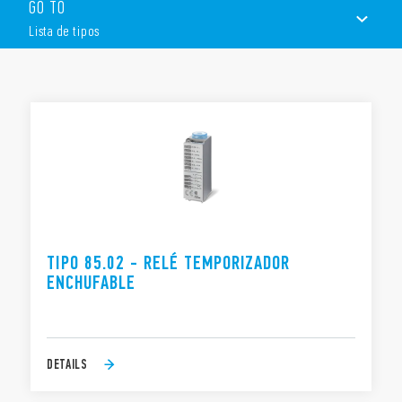
GO TO
Fuente de alimentación AC / DC no polarizada
Lista de tipos
Siete escalas de tiempo de 0.05s a 100h
2, 3 o 4 conmutados
LISTA DE TIPOS
DOCUMENTACIÓN
APROBACIONES
VÍDEO
TIPO 85.02 - RELÉ TEMPORIZADOR
ENCHUFABLE
DETAILS