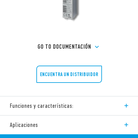
GO TO DOCUMENTACIÓN
ENCUENTRA UN DISTRIBUIDOR
Funciones y características:
La serie 85 de Finder consta de temporizadores enchufables
Aplicaciones
multifunción.
Estos dispositivos tienen las siguientes características: