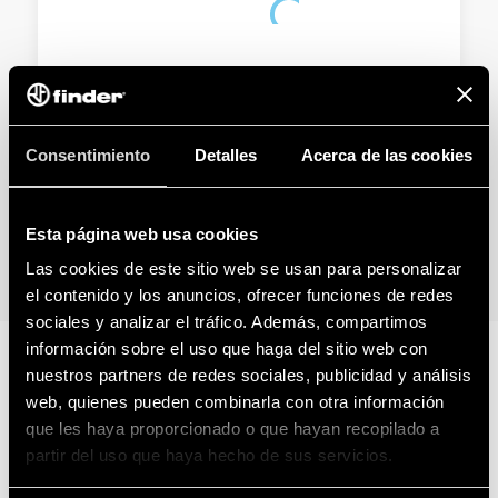
TIPO 85.04 - RELÉ TEMPORIZADOR
ENCHUFABLE
Consentimiento
Detalles
Acerca de las cookies
Alimentación AC/DC no polarizada
Montaje en zócalos serie 94
Esta página web usa cookies
DETAILS
Las cookies de este sitio web se usan para personalizar
el contenido y los anuncios, ofrecer funciones de redes
sociales y analizar el tráfico. Además, compartimos
información sobre el uso que haga del sitio web con
nuestros partners de redes sociales, publicidad y análisis
RELATED SERIES
web, quienes pueden combinarla con otra información
que les haya proporcionado o que hayan recopilado a
PRODUCTS
partir del uso que haya hecho de sus servicios.