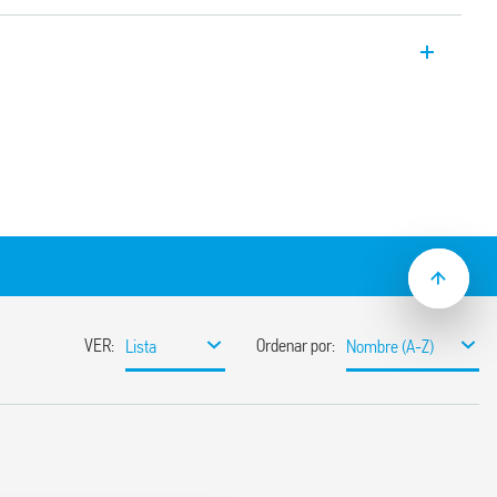
titensión monofunción con conmutación
 a 10 días
5 mm (EN 60715)
EN 45545-2: 2013 (protección contra
 (resistencia a choques y vibraciones,
N 50155 (resistencia a la temperatura y la