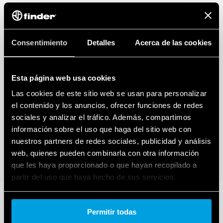
inversión)
Indicador visual del estado del varistor: funcional / a
reemplazar
Bornes de doble tornillo
Consentimiento
Detalles
Acerca de las cookies
Señalización con contacto remoto del estado del varistor:
presencia, funcionamiento, a reemplazar.
Conector (07P.01) incluido en el paquete
Esta página web usa cookies
– De acuerdo con EN 61 643-11
Las cookies de este sitio web se usan para personalizar
– Montaje en carril de 35 mm (EN 60715), 36 mm por poste
el contenido y los anuncios, ofrecer funciones de redes
sociales y analizar el tráfico. Además, compartimos
información sobre el uso que haga del sitio web con
nuestros partners de redes sociales, publicidad y análisis
web, quienes pueden combinarla con otra información
que les haya proporcionado o que hayan recopilado a
partir del uso que haya hecho de sus servicios.
Cookie policy.
Permitir todas