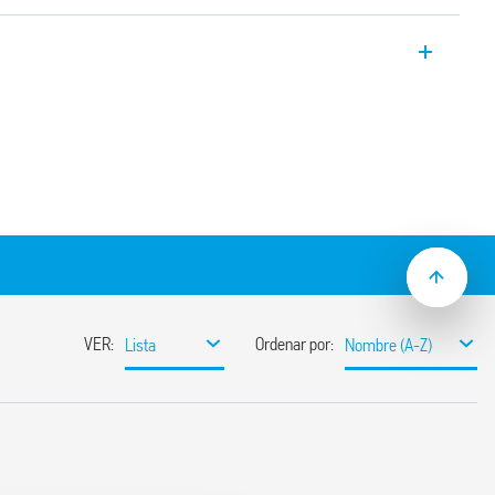
o 48.P5, 2 conmutados de 8 A, bornes
eñada para la interfaz con sistemas PLC.
 CC
lo de presencia de tensión y protección
 relé / zócalo)
5 mm (EN 60715)