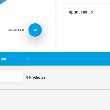
Interfaz modular a relé tip
push-in, ancho 15,8 mm, dis
Aplicaciones
Funciones y características:
Descubre más
Bobina sensible a CA o
Se suministra con módu
CEM
Placa de identificación
IONES
VÍDEO
Listado UL (combinación
Montaje en carril de 3
Contactos sin cadmio