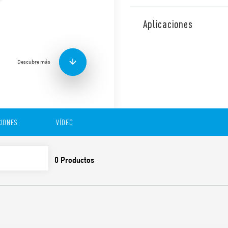
Interfaz modular a relé Tip
jaula, ancho 15.8 mm, diseñ
Aplicaciones
Funciones y características:
Descubre más
Bobina sensible a CA o
Se suministra con módu
Placa de identificación
Listado UL (combinación
IONES
VÍDEO
Montaje en carril de 3
Contactos sin cadmio