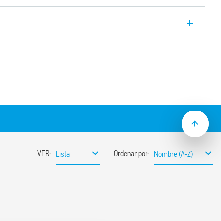
o 48.31, 1 conmutado 10 A, bornes de
ado para la interfaz con sistemas PLC.
 CC
lo de presencia tensión y protección CEM
 relé / zócalo)
5 mm (EN 60715)