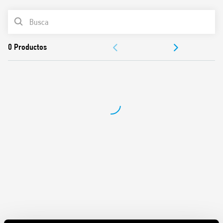
LISTA DE PRODUCTOS
Funciones y características:
DOCUMENTACIÓN
3 secuencias disponibles
Bornes de jaula
APROBACIONES
Bobina de CA
Montaje en panel
Contactos libres de cadmio
Patente italiana