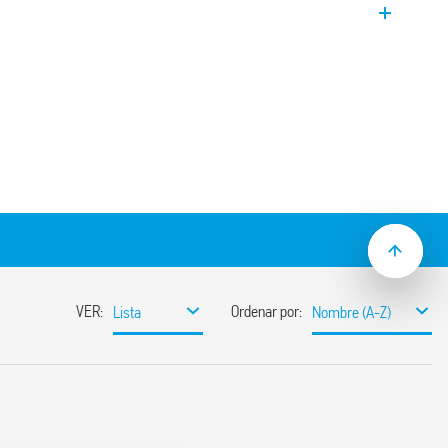
es
potrado