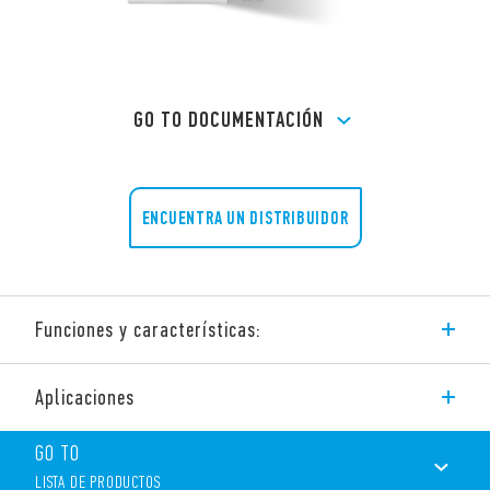
GO TO DOCUMENTACIÓN
ENCUENTRA UN DISTRIBUIDOR
Funciones y características:
Contactor modular 32 A – 4 contactos
Aplicaciones
Separación de contactos NO y NC ≥ 3 mm, doble abertura
Bobina y contactos para función continua
GO TO
Bobina AC/DC silenciosa (con varistor de protección)
Separación de protección entre bobina y contactos
LISTA DE PRODUCTOS