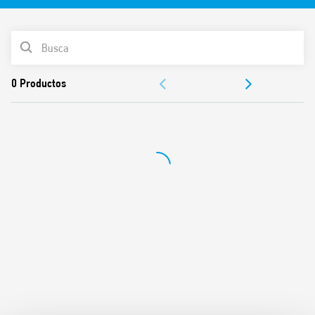
(aislamiento reforzado)
Indicador mecánico estándar
Material de contactos AgNi
LISTA DE PRODUCTOS
Conforme a la norma EN 61095: 2009
Montaje en carril de 35 mm (EN 60715)
DOCUMENTACIÓN
Anchura 35 mm
Material de contactos AgNi
APROBACIONES