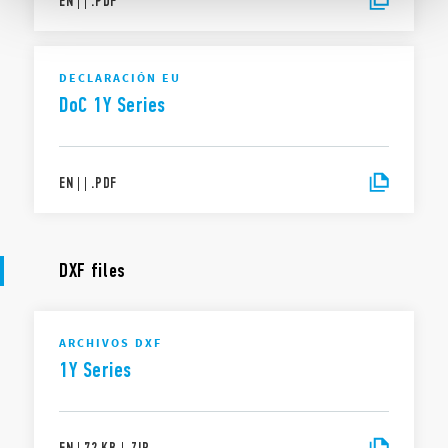
EN
|
|
.
PDF
DECLARACIÓN EU
DoC 1Y Series
EN
|
|
.
PDF
DXF files
ARCHIVOS DXF
1Y Series
EN
|
72 KB
|
.
ZIP