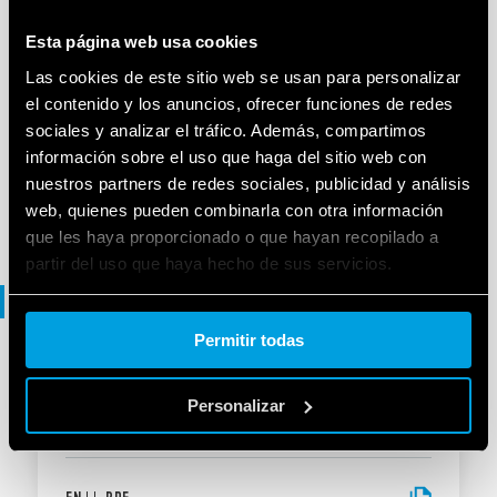
ES
|
|
.
PDF
Esta página web usa cookies
Las cookies de este sitio web se usan para personalizar
el contenido y los anuncios, ofrecer funciones de redes
Type 1Y.GW - Modular Gateway
sociales y analizar el tráfico. Además, compartimos
información sobre el uso que haga del sitio web con
nuestros partners de redes sociales, publicidad y análisis
EN
|
|
.
PDF
web, quienes pueden combinarla con otra información
que les haya proporcionado o que hayan recopilado a
partir del uso que haya hecho de sus servicios.
Declaraciones de conformidad
Cookie policy.
Permitir todas
DECLARACIÓN UKCA
Personalizar
UKCA 1Y Series