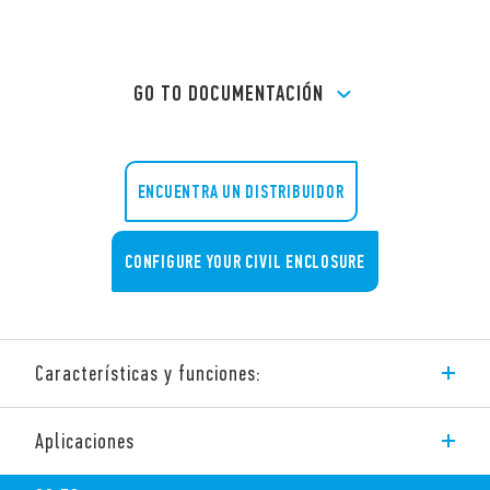
GO TO DOCUMENTACIÓN
ENCUENTRA UN DISTRIBUIDOR
CONFIGURE YOUR CIVIL ENCLOSURE
Características y funciones:
Nueva Gateway modular Tipo 1Y.GW.8.230.BS00 compatible
Aplicaciones
con el sistema YESLY y los termostatos smart BLISS2
Características y funciones: