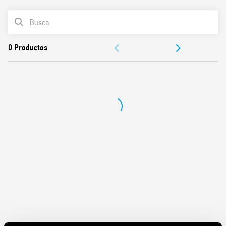
Funciones y características:
LISTA DE PRODUCTOS
Temperatura ajustable de 5 a 33 ° C
DOCUMENTACIÓN
Alimentado por batería: 3 V CC (2 baterías AAA de 1,5 V CC)
Funciones: anticongelación / apagado / verano /
APROBACIONES
inviernoSelector: Día / Noche (reducción de –3 ° C)
1 contacto de salida 5 A 250 V AC
Bloqueo mecánico del regulador en los valores de
temperatura deseados
Pantalla con indicaciones de:
– temperatura actual, ajustada
– pilas agotadas
– estado operativo (invierno / verano)
– iconos de calefacción o refrigeración