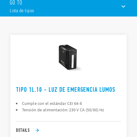
integran con los principales sistemas civiles.
GO TO
Otras características técnicas:
Lista de tipos
Tensión de alimentación: 230 V CA (50/60) Hz
Batería recargable
LISTA DE TIPOS
Duración de la batería: 2.5 horas
Montaje en pared
Disponible en variantes blanco o negro.
DOCUMENTACIÓN
APROBACIONES
VÍDEO
TIPO 1L.10 - LUZ DE EMERGENCIA LUMOS
Cumple con el estándar CEI 64-8
Tensión de alimentación: 230 V CA (50/60) Hz
DETAILS