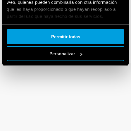
web, quienes pueden combinarla con otra información
que les haya proporcionado o que hayan recopilado a
SERIE 14
partir del uso que haya hecho de sus servicios.
Automáticos de escalera 16 A
Cookie policy.
Permitir todas
Personalizar