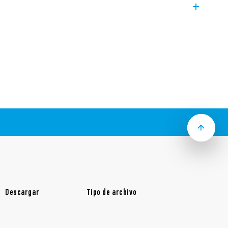
r su PC a través del puerto USB para
ediante el software ETS, ocupando el
ándar KNX
s de un módulo
Descargar
Tipo de archivo