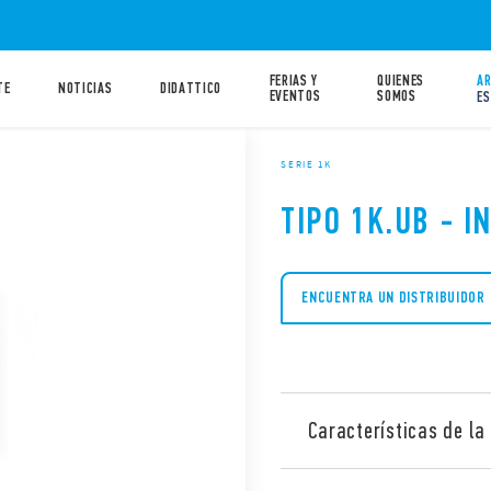
FERIAS Y
QUIENES
AR
TE
NOTICIAS
DIDATTICO
EVENTOS
SOMOS
ES
SERIE 1K
TIPO 1K.UB - I
ENCUENTRA UN DISTRIBUIDOR
Características de la 
Interfaz USB modular tipo