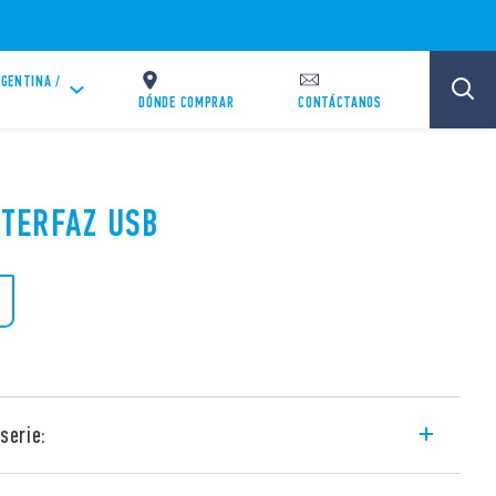
GENTINA /
DÓNDE COMPRAR
CONTÁCTANOS
NTERFAZ USB
serie:
 1K.UB con formato compacto de un