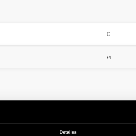
ES
EN
 KNX
ES
Detalles