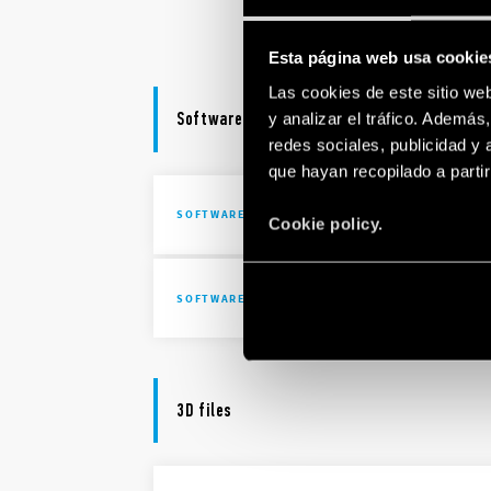
KNX produ
Esta página web usa cookie
Las cookies de este sitio we
Software
y analizar el tráfico. Ademá
redes sociales, publicidad y
que hayan recopilado a parti
KNX produc
SOFTWARE
Cookie policy.
1K Series 
SOFTWARE
3D files