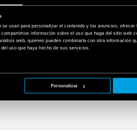
cts
EN
s
b se usan para personalizar el contenido y los anuncios, ofrecer
s, compartimos información sobre el uso que haga del sitio web 
 análisis web, quienes pueden combinarla con otra información q
r del uso que haya hecho de sus servicios.
ts range - .ets files
EN
- .ets
EN
Personalizar