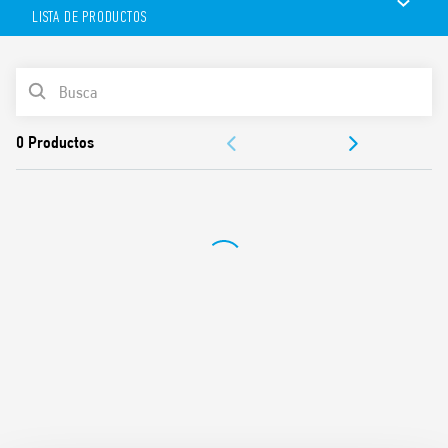
y N). Tiempo de reset (1 s).
LISTA DE PRODUCTOS
Funciones:
– (RI) Telerruptor
– (IT) Telerruptor temporizado
LISTA DE PRODUCTOS
– (RIm) Telerruptor con recuperación tras apagón
– (ITm) Telerruptor temporizado con recuperación tras apagón
DOCUMENTACIÓN
APROBACIONES